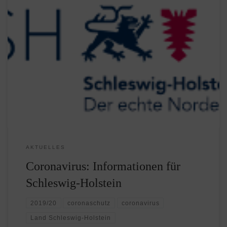
Die Landesregierung Schleswig-Holsteins fasst aktuelle
Informationen der Ministerien zum Coronavirus auf
dieser Webseite sehr gut zusammen. Für uns als
Bildungseinrichtung besonders interessant sind die
Veröffentlichungen mit Informationen für Schulen,
Hochschulen und Kultur. Hilfreich sind ebenfalls die
Veröffentlichungen unseres VHS Landesverbandes, die auf
dieser Webseite veröffentlich werden.
AKTUELLES
Coronavirus: Informationen für
Schleswig-Holstein
2019/20
coronaschutz
coronavirus
Land Schleswig-Holstein