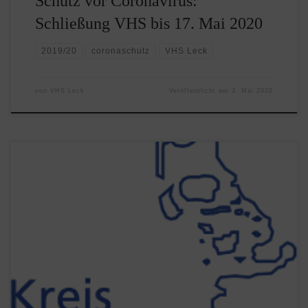
Schutz vor Coronavirus:
Schließung VHS bis 17. Mai 2020
2019/20
coronaschutz
VHS Leck
von
VHS Leck
Veröffentlicht am
3. Mai 2020
Auf dieser Webseite des Kreises Nordfrieslands finden Sie
alle in der Corona-Krise relevanten Informationen des
Kreises: Bürgertelefon Was sollten Sie tun, wenn Sie
Atembeschwerden, Husten, Schnupfen oder Fieber haben?
Und was ist, wenn Sie in einem Risikogebiet waren?
Pressemitteilungen zu Corona: direkter Link zu den
aktuellen Pressemitteilungen Kontakt / Hotline […]