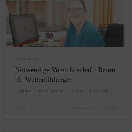
seit Anfang 2018 Leiterin der VHS in Leck. Seit dieser Zeit
wurden neue Kurse entwickelt, neue Kooperationspartner
gefunden und neue Kursräume ausprobiert. Durch die
Corona Pandemie finden aktuell keine Kurse statt. Ein
Hygieneschutzkonzept wird […]
AKTUELLES
Notwendige Vorsicht schafft Raum
für Weiterbildungen
2019/20
coronaschutz
Presse
VHS Leck
von
VHS Leck
Veröffentlicht am
27. Mai 2020