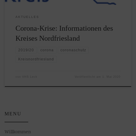
AKTUELLES
Corona-Krise: Informationen des
Kreises Nordfriesland
2019/20
corona
coronaschutz
Kreisnordfriesland
von
VHS Leck
Veröffentlicht am
1. Mai 2020
MENU
Willkommen