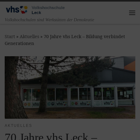
Zum Inhalt springen
Me
Volkshochschulen sind Werkstätten der Demokratie
Start
»
Aktuelles
»
70 Jahre vhs Leck – Bildung verbindet
Generationen
AKTUELLES
70 Jahre vhs Leck –