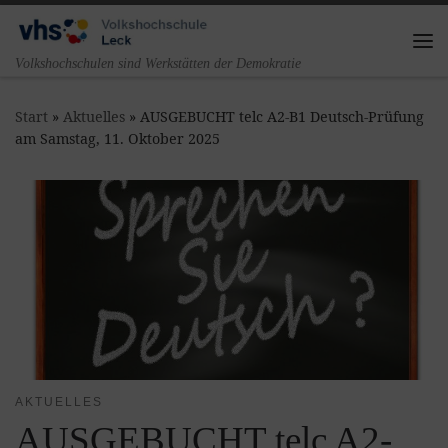
Zum Inhalt springen
Me
Volkshochschulen sind Werkstätten der Demokratie
Start
»
Aktuelles
»
AUSGEBUCHT telc A2-B1 Deutsch-Prüfung
am Samstag, 11. Oktober 2025
AKTUELLES
AUSGEBUCHT telc A2-