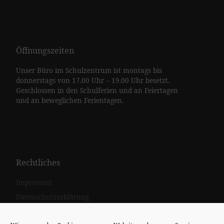
Öffnungszeiten
Unser Büro im Schulzentrum ist montags bis
donnerstags von 17.00 Uhr – 19.00 Uhr besetzt.
Geschlossen in den Schulferien und an Feiertagen
und an beweglichen Ferientagen.
Rechtliches
Impressum
Datenschutzerklärung
Teilnahmebedingungen