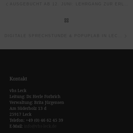
Beitragsnavigation
AUSGEBUCHT AB 12. JUNI: LEHRGANG ZUR ERLANGUNG DES FISCHEREISCHEINS STARTET
ZURÜCK ZUR BEITRAGSL
Nä
DIGITALE SPRECHSTUNDE & POPUPLAB IN LECK – ZUM DIGITALTAG!
Kontakt
vhs Leck
Leitung: Dr. Herle Forbrich
Verwaltung: Brita Jürgensen
Am Süderholz 13 d
25917 Leck
Telefon: +49 (0) 46 62 45 39
E-Mail:
info@vhs-leck.de