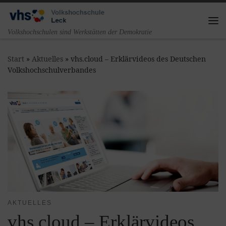
Zum Inhalt springen
Me
Volkshochschulen sind Werkstätten der Demokratie
Start
»
Aktuelles
»
vhs.cloud – Erklärvideos des Deutschen
Volkshochschulverbandes
AKTUELLES
vhs.cloud – Erklärvideos