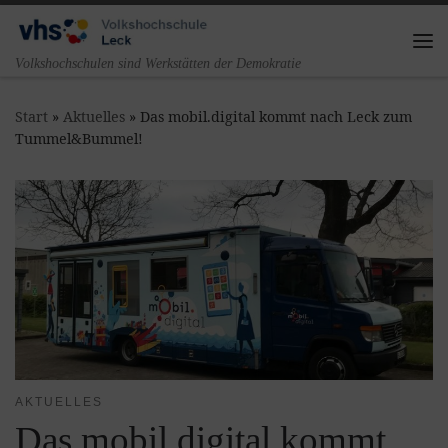
Zum Inhalt springen
Me
Volkshochschulen sind Werkstätten der Demokratie
Start
»
Aktuelles
»
Das mobil.digital kommt nach Leck zum
Tummel&Bummel!
AKTUELLES
Das mobil.digital kommt