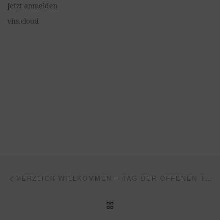
Jetzt anmelden
vhs.cloud
Beitragsnavigation
Vorheriger Beitrag
HERZLICH WILLKOMMEN – TAG DER OFFENEN TÜR IN DER GEMEINSCHAFTSSCHULE
ZURÜCK ZUR BEITRAGSL