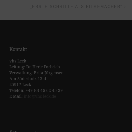
Nä
„ERSTE SCHRITTE ALS FILMEMACHER“
Kontakt
vhs Leck
Leitung: Dr. Herle Forbrich
Verwaltung: Brita Jürgensen
Am Süderholz 13 d
25917 Leck
Telefon: +49 (0) 46 62 45 39
E-Mail:
info@vhs-leck.de