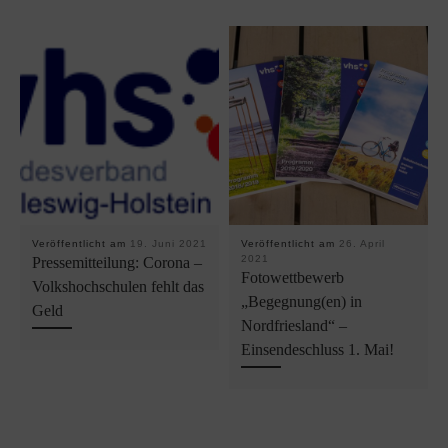
Veröffentlicht am
19. Juni 2021
Veröffentlicht am
26. April
2021
Pressemitteilung: Corona –
Fotowettbewerb
Volkshochschulen fehlt das
„Begegnung(en) in
Geld
Nordfriesland“ –
Einsendeschluss 1. Mai!