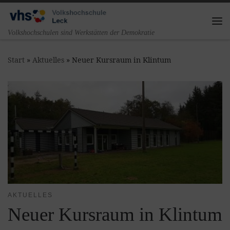
Zum Inhalt springen
Me
Volkshochschulen sind Werkstätten der Demokratie
Start
»
Aktuelles
»
Neuer Kursraum in Klintum
AKTUELLES
Neuer Kursraum in Klintum