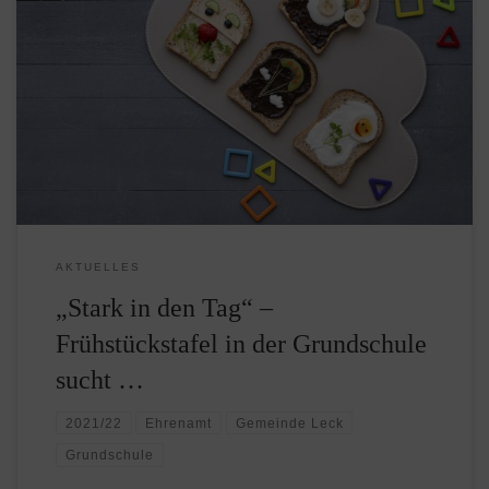
Als vhs Leck nutzen wir meist Räumlichkeiten in den
Schulen der Gemeinde. Wenn diese auf uns zukommen
mit einem Anliegen, unterstützen wir das daher gerne.
Das gilt auch für diesen Aufruf: Wer hat Zeit und
Interesse, ehrenamtlich bei der Frühstückstafel in der
Grundschule zu helfen? Gesucht werden Menschen, die
bei […]
AKTUELLES
„Stark in den Tag“ –
Frühstückstafel in der Grundschule
sucht …
2021/22
Ehrenamt
Gemeinde Leck
Grundschule