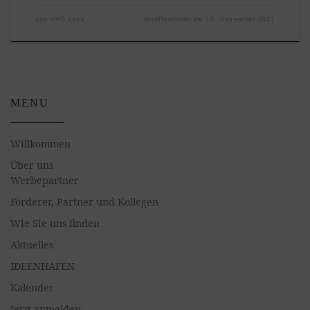
von
VHS Leck
Veröffentlicht am
15. Dezember 2021
MENU
Willkommen
Über uns
Werbepartner
Förderer, Partner und Kollegen
Wie Sie uns finden
Aktuelles
IDEENHAFEN
Kalender
Jetzt anmelden