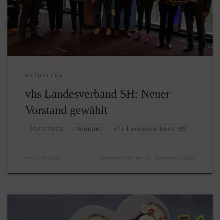
ordentlichen Mitgliederversammlung am 19. September
2022 in Kiel wählten die Delegierten der
Volkshochschulen und Bildungsstätten den Vorstand ihres
Landesverbandes. […]
AKTUELLES
vhs Landesverband SH: Neuer
Vorstand gewählt
2022/2023
Ehrenamt
vhs Landesverband SH
von
VHS Leck
Veröffentlicht am
20. September 2022