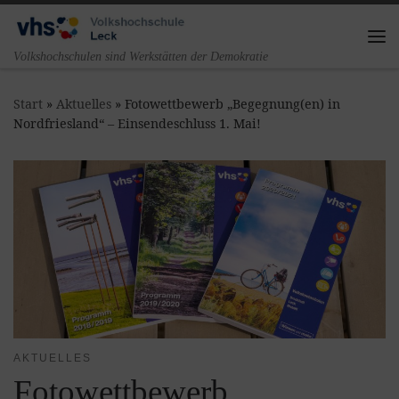
Zum Inhalt springen
Me
Volkshochschulen sind Werkstätten der Demokratie
Start
»
Aktuelles
»
Fotowettbewerb „Begegnung(en) in
Nordfriesland“ – Einsendeschluss 1. Mai!
AKTUELLES
Fotowettbewerb