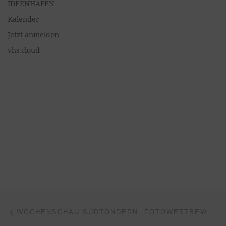
IDEENHAFEN
Kalender
Jetzt anmelden
vhs.cloud
Beitragsnavigation
Vorheriger Beitrag
WOCHENSCHAU SÜDTONDERN: FOTOWETTBEWERB FÜR DAS TITELBILD