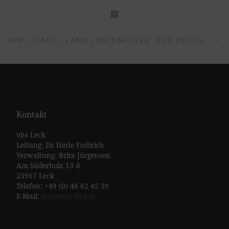
ZURÜCK ZUR BEITRAGSL
Nä
APP „STADT | LAND | DATENFLUSS“ DES DEUTSCHEN VOLKSHOCHSCHULVERBANDES MIT ONLINEKURS
Kontakt
vhs Leck
Leitung: Dr. Herle Forbrich
Verwaltung: Brita Jürgensen
Am Süderholz 13 d
25917 Leck
Telefon: +49 (0) 46 62 45 39
E-Mail:
info@vhs-leck.de